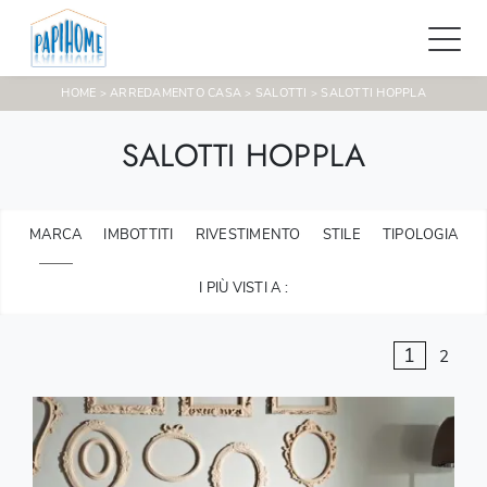
HOME
ARREDAMENTO CASA
SALOTTI
SALOTTI HOPPLA
>
>
>
SALOTTI HOPPLA
MARCA
IMBOTTITI
RIVESTIMENTO
STILE
TIPOLOGIA
I PIÙ VISTI A :
1
2