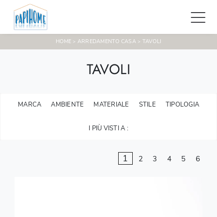
HOME
ARREDAMENTO CASA
TAVOLI
>
>
TAVOLI
MARCA
AMBIENTE
MATERIALE
STILE
TIPOLOGIA
I PIÙ VISTI A :
1
2
3
4
5
6