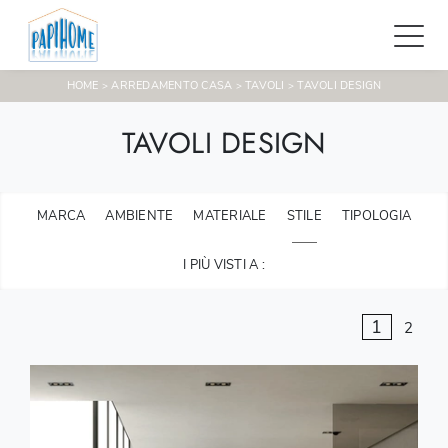
HOME
ARREDAMENTO CASA
TAVOLI
TAVOLI DESIGN
>
>
>
TAVOLI DESIGN
MARCA
AMBIENTE
MATERIALE
STILE
TIPOLOGIA
I PIÙ VISTI A :
1
2