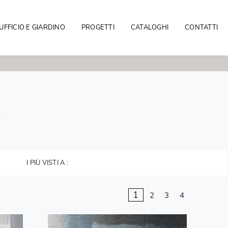
UFFICIO E GIARDINO
PROGETTI
CATALOGHI
CONTATTI
I PIÙ VISTI A :
1
2
3
4