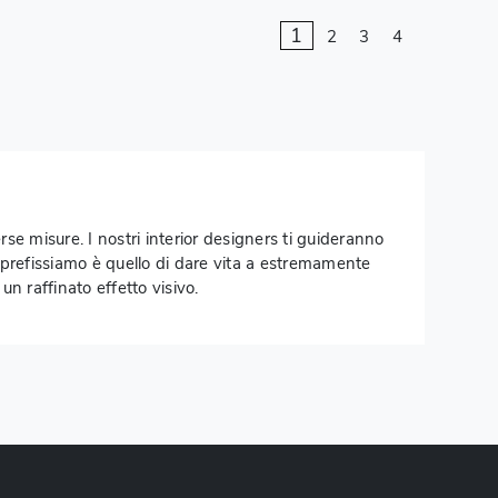
1
2
3
4
erse misure. I nostri interior designers ti guideranno
ci prefissiamo è quello di dare vita a estremamente
un raffinato effetto visivo.