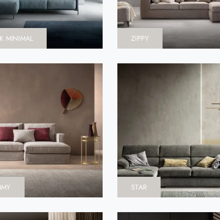
K MINIMAL
ZIPPY
MMY
STAR