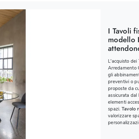
I Tavoli f
modello L
attendon
L'acquisto dei
Arredamento Ca
gli abbinamenti
preventivi o pu
proposte da cuc
assicurata dal
elementi access
spazi.
Tavolo 
valorizzare sp
personalizzazio