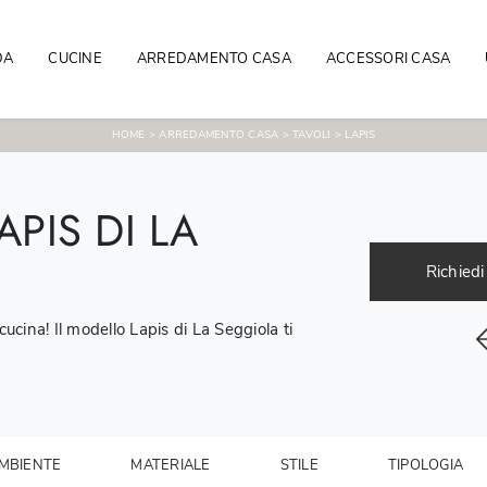
DA
CUCINE
ARREDAMENTO CASA
ACCESSORI CASA
HOME
>
ARREDAMENTO CASA
>
TAVOLI
>
LAPIS
PIS DI LA
Richiedi
ucina! Il modello Lapis di La Seggiola ti
MBIENTE
MATERIALE
STILE
TIPOLOGIA