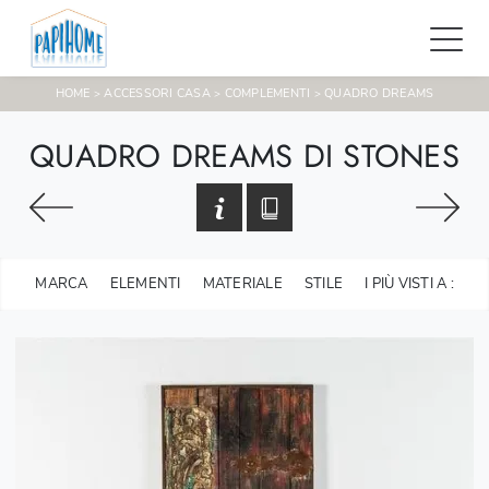
HOME
ACCESSORI CASA
COMPLEMENTI
QUADRO DREAMS
>
>
>
QUADRO DREAMS DI STONES
MARCA
ELEMENTI
MATERIALE
STILE
I PIÙ VISTI A :