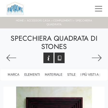
HOME
ACCESSORI CASA
COMPLEMENTI
SPECCHIERA
>
>
>
QUADRATA
SPECCHIERA QUADRATA DI
STONES
MARCA
ELEMENTI
MATERIALE
STILE
I PIÙ VISTI A :