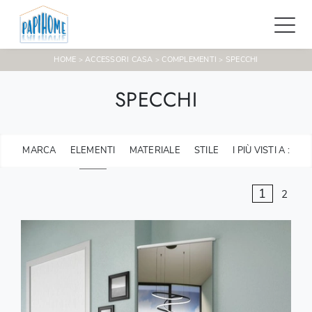
HOME
ACCESSORI CASA
COMPLEMENTI
SPECCHI
>
>
>
SPECCHI
MARCA
ELEMENTI
MATERIALE
STILE
I PIÙ VISTI A :
1
2