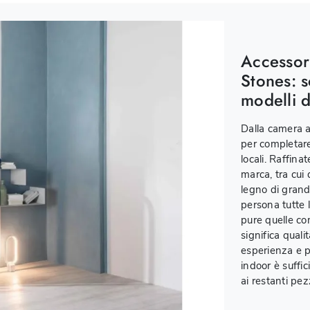
Accessor
Stones: s
modelli d
Dalla camera al
per completare 
locali. Raffina
marca, tra cui
legno di grand
persona tutte l
pure quelle co
significa qualit
esperienza e p
indoor è suffi
ai restanti pe