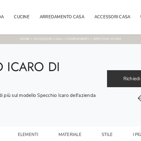
DA
CUCINE
ARREDAMENTO CASA
ACCESSORI CASA
HOME
>
ACCESSORI CASA
>
COMPLEMENTI
>
SPECCHIO ICARO
 ICARO DI
Richiedi
 più sul modello Specchio Icaro dell'azienda
ELEMENTI
MATERIALE
STILE
I PI