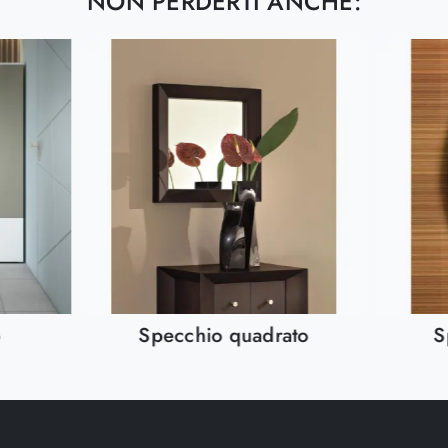
NON PERDERTI ANCHE:
o
Specchio quadrato
S