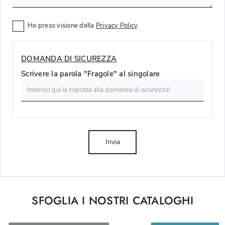
Ho preso visione della
Privacy Policy
DOMANDA DI SICUREZZA
Scrivere la parola "Fragole" al singolare
Invia
SFOGLIA I NOSTRI CATALOGHI