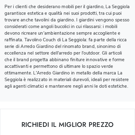
Per i clienti che desiderano mobili per il giardino, La Seggiola
garantisce estetica e qualità nei suoi prodotti, tra cui puoi
trovare anche tavolini da giardino. I giardini vengono spesso
considerati come angoli bucolici in cui rilassarsi: i mobili
devono ricreare un'ambientazione sempre accogliente e
raffinata. Tavolino Couch di La Seggiola: fa parte della ricca
serie di Arredo Giardino del rinomato brand, sinonimo di
eccellenza nel settore dell'arredo per l’outdoor. Gli articoli
che il brand progetta abbinano finiture innovative e forme
accattivanti e permettono di ultimare lo spazio verde
ottimamente. L’Arredo Giardino in metallo della marca La
Seggiola è realizzato in materiali durevoli, ideali per resistere
agli agenti climatici e mantenere negli anni le doti estetiche.
RICHIEDI IL MIGLIOR PREZZO