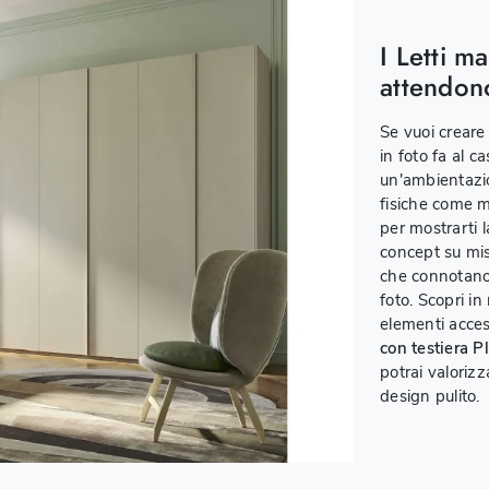
I Letti ma
attendon
Se vuoi creare
in foto fa al c
un'ambientazio
fisiche come m
per mostrarti 
concept su mis
che connotano t
foto. Scopri in
elementi access
con testiera P
potrai valoriz
design pulito.