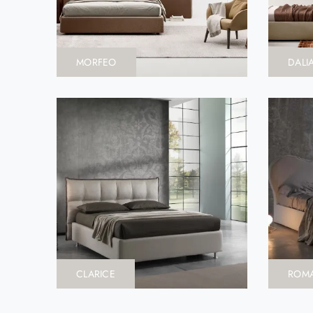
MORFEO
DALI
CLARICE
ROM