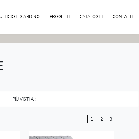
UFFICIO E GIARDINO
PROGETTI
CATALOGHI
CONTATTI
E
I PIÙ VISTI A :
1
2
3