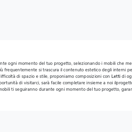
ante ogni momento del tuo progetto, selezionando i mobili che megl
iù frequentemente si trascura il contenuto estetico degli interni 
a difficoltà di spazio e stile, proponiamo composizioni con
Letti
di ogn
pportunità di visitarci, sarà facile completare insieme a noi ilproget
obili ti seguiranno durante ogni momento del tuo progetto, garan