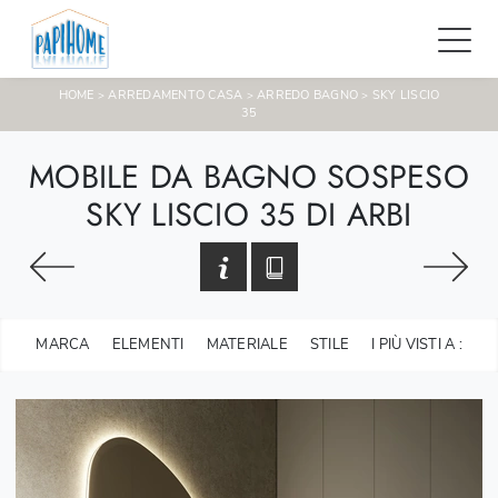
HOME
ARREDAMENTO CASA
ARREDO BAGNO
SKY LISCIO
>
>
>
35
MOBILE DA BAGNO SOSPESO
SKY LISCIO 35 DI ARBI
MARCA
ELEMENTI
MATERIALE
STILE
I PIÙ VISTI A :