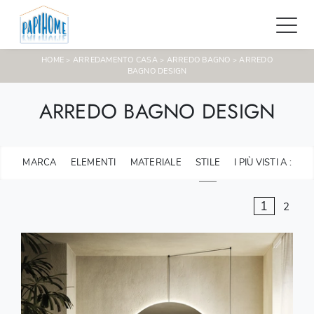
HOME
ARREDAMENTO CASA
ARREDO BAGNO
ARREDO
>
>
>
BAGNO DESIGN
ARREDO BAGNO DESIGN
MARCA
ELEMENTI
MATERIALE
STILE
I PIÙ VISTI A :
1
2