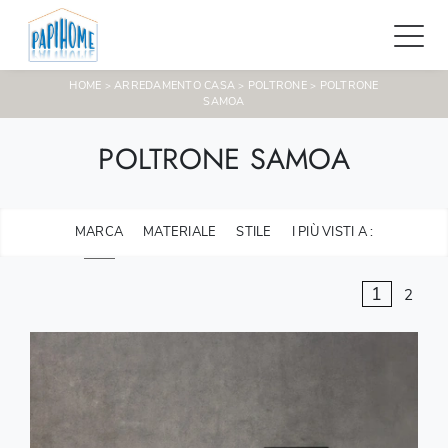
HOME
ARREDAMENTO CASA
POLTRONE
POLTRONE
>
>
>
SAMOA
POLTRONE SAMOA
MARCA
MATERIALE
STILE
I PIÙ VISTI A :
1
2