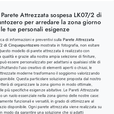
 Parete Attrezzata sospesa LK07/2 di
ntozero per arredare la zona giorno
lle tue personali esigenze
erca di informazioni e preventivi sulla
Parete Attrezzata
/2 di Cinquepuntozero
mostrata in fotografia, non esitare
 Questo modello di parete attrezzata è realizzato con
ta qualità e grazie alla nostra ampia selezione di finiture,
 può essere personalizzato per adattarsi a qualsiasi stile di
ruttando l'uso creativo di elementi aperti o chiusi, le
attrezzate moderne trasformano il soggiorno valorizzando
sponibile. Questa particolare soluzione proposta dal nostro
tterà di organizzare la zona giorno in modo ottimale,
le più specifiche esigenze abitative. Le Pareti Attrezzate
o un ruolo essenziale nella zona giorno delle nostre case:
amente funzionali e versatili, in grado di ottimizzare al
zio disponibile. Ogni parete attrezzata viene realizzata su
 in modo da garantire una soluzione che si adatti