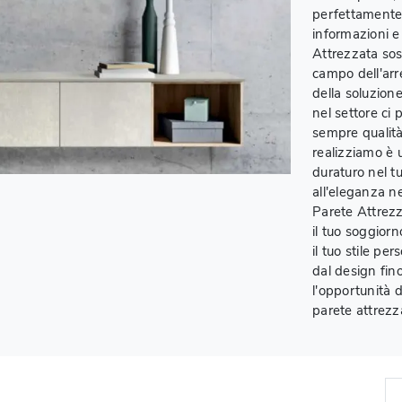
perfettamente a
informazioni e
Attrezzata so
campo dell'arr
della soluzion
nel settore ci
sempre qualità,
realizziamo è 
duraturo nel tu
all'eleganza n
Parete Attrez
il tuo soggior
il tuo stile pe
dal design fin
l'opportunità d
parete attrezz