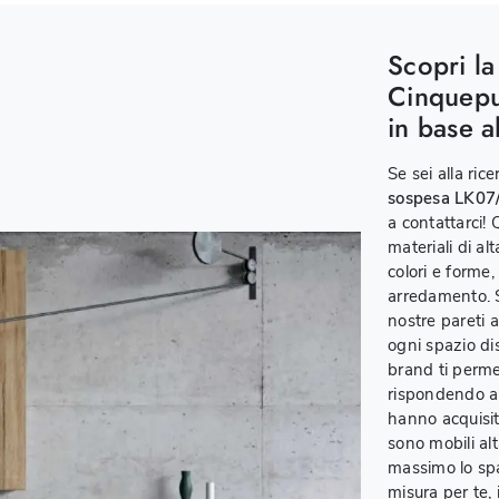
Scopri la
Cinquepu
in base a
Se sei alla ric
sospesa LK07
a contattarci!
materiali di al
colori e forme,
arredamento. Sf
nostre pareti 
ogni spazio di
brand ti perme
rispondendo al
hanno acquisit
sono mobili alt
massimo lo spa
misura per te,