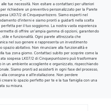
lle tue necessità. Non esitare a contattarci per ulteriori
 per richiedere un preventivo personalizzato per la Parete
spesa LK07/2 di Cinquepuntozero. Siamo esperti nel
edamento d'interni e siamo pronti a guidarti nella scelta
e perfetta per il tuo soggiorno. La nostra vasta esperienza
 permette di offrire un'ampia gamma di opzioni, garantendo
 stile e funzionalità. Ogni parete attrezzata che
unica nel suo genere e rappresenta un investimento
o spazio abitativo. Non rinunciare alla funzionalità e
ella tua zona giorno. Contattaci subito per scoprire come la
zata sospesa LK07/2 di Cinquepuntozero può trasformare
no in un ambiente accogliente e organizzato, rispecchiando
rsonale. Siamo pronti ad assisterti in ogni fase del processo,
o alla consegna e all'installazione. Non perdere
i creare lo spazio perfetto per te e la tua famiglia con una
ata su misura.