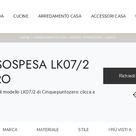
DA
CUCINE
ARREDAMENTO CASA
ACCESSORI CASA
HOME
>
ARREDAMENTO CASA
>
PARETI ATTREZZATE
>
LK07/2
SOSPESA LK07/2
RO
Richiedi
 il modello LK07/2 di Cinquepuntozero: clicca e
MARCA
MATERIALE
STILE
I PIÙ VISTI A :