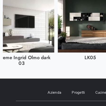
preme Ingrid Olmo dark
LK05
03
Azienda
Progetti
Cucin