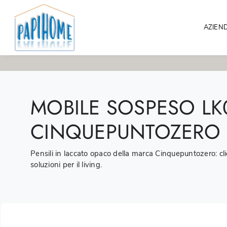
AZIEN
MOBILE SOSPESO LK0
CINQUEPUNTOZERO
Pensili in laccato opaco della marca Cinquepuntozero: clic
soluzioni per il living.