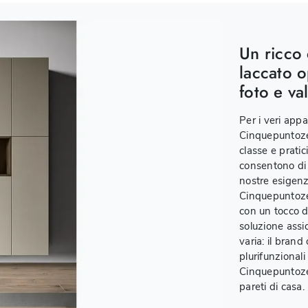
Un ricco 
laccato o
foto e val
Per i veri appa
Cinquepuntozer
classe e pratici
consentono di p
nostre esigenz
Cinquepuntozer
con un tocco d
soluzione assic
varia: il brand
plurifunzionali
Cinquepuntozer
pareti di casa.