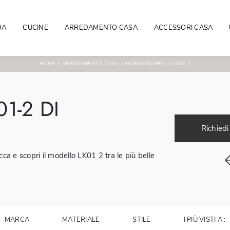
DA
CUCINE
ARREDAMENTO CASA
ACCESSORI CASA
HOME
>
ARREDAMENTO CASA
>
MOBILI SOSPESI
>
LK01 2
1-2 DI
Richiedi
ca e scopri il modello LK01 2 tra le più belle
MARCA
MATERIALE
STILE
I PIÙ VISTI A :