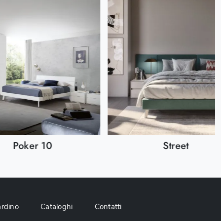
Poker 10
Street
ardino
Cataloghi
Contatti