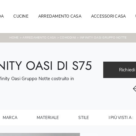
DA
CUCINE
ARREDAMENTO CASA
ACCESSORI CASA
HOME
>
ARREDAMENTO CASA
>
COMODINI
>
INFINITY OASI GRUPPO NOTTE
ITY OASI DI S75
Richiedi
inity Oasi Gruppo Notte costruito in
MARCA
MATERIALE
STILE
I PIÙ VISTI A :