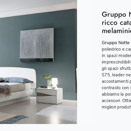
Gruppo No
ricco cat
melamini
Gruppo Notte I
poliedrico e ca
in spazi moder
imprescindibil
gli spazi sfru
S75, leader ne
accostamenti p
contrasto con i
abbiamo la pos
accessori. Otti
migliori produt