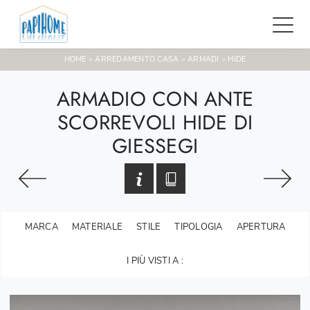
HOME
ARREDAMENTO CASA
ARMADI
HIDE
>
>
>
ARMADIO CON ANTE
SCORREVOLI HIDE DI
GIESSEGI
MARCA
MATERIALE
STILE
TIPOLOGIA
APERTURA
I PIÙ VISTI A :