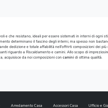
i e che resistano, ideali per essere sistemati in interni di ogni stil
redamento determinano il fascino degli interni, ma spesso non basta
rande dedizione e totale affabilità nell'offrirti composizioni dei più 
ssanti riguardo a Riscaldamento e camini. Allo scopo di impreziosire
za, acquisisce da noi composizioni con
camini
di ottima qualità.
e
Arredamento Casa
Accessori Casa
Ufficio e Gi