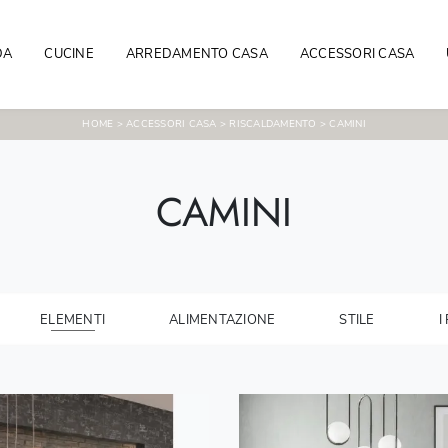
DA
CUCINE
ARREDAMENTO CASA
ACCESSORI CASA
HOME
>
ACCESSORI CASA
>
RISCALDAMENTO
>
CAMINI
CAMINI
ELEMENTI
ALIMENTAZIONE
STILE
I